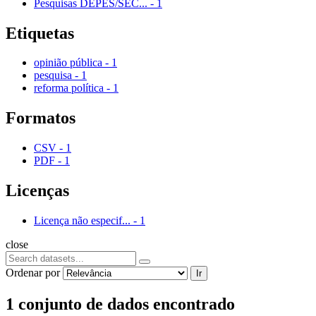
Pesquisas DEPES/SEC...
-
1
Etiquetas
opinião pública
-
1
pesquisa
-
1
reforma política
-
1
Formatos
CSV
-
1
PDF
-
1
Licenças
Licença não especif...
-
1
close
Ordenar por
Ir
1 conjunto de dados encontrado