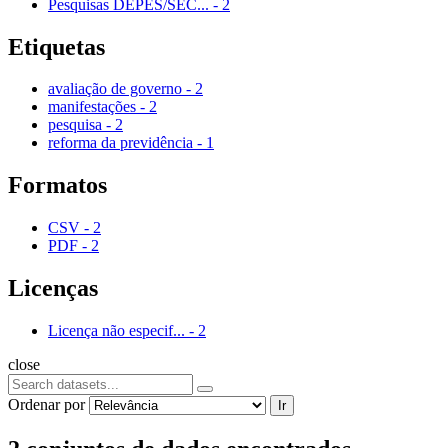
Pesquisas DEPES/SEC...
-
2
Etiquetas
avaliação de governo
-
2
manifestações
-
2
pesquisa
-
2
reforma da previdência
-
1
Formatos
CSV
-
2
PDF
-
2
Licenças
Licença não especif...
-
2
close
Ordenar por
Ir