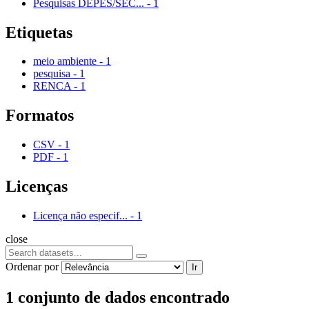
Pesquisas DEPES/SEC...
-
1
Etiquetas
meio ambiente
-
1
pesquisa
-
1
RENCA
-
1
Formatos
CSV
-
1
PDF
-
1
Licenças
Licença não especif...
-
1
close
Ordenar por
Ir
1 conjunto de dados encontrado