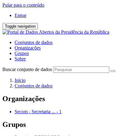
Pular para o conteúdo
Entrar
Toggle navigation
Conjuntos de dados
Organizações
Grupos
Sobre
Buscar conjunto de dados
Início
Conjuntos de dados
Organizações
Secom - Secretaria ...
-
1
Grupos