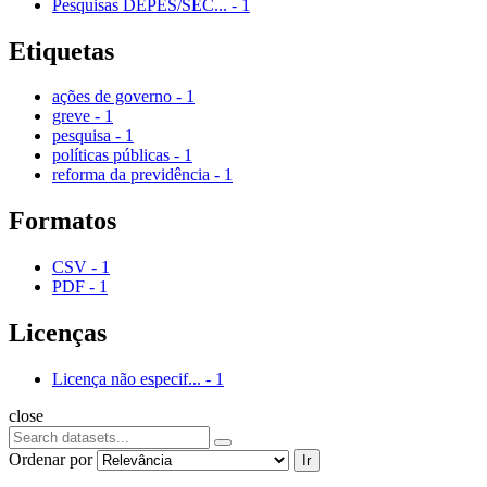
Pesquisas DEPES/SEC...
-
1
Etiquetas
ações de governo
-
1
greve
-
1
pesquisa
-
1
políticas públicas
-
1
reforma da previdência
-
1
Formatos
CSV
-
1
PDF
-
1
Licenças
Licença não especif...
-
1
close
Ordenar por
Ir