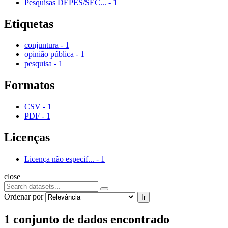
Pesquisas DEPES/SEC...
-
1
Etiquetas
conjuntura
-
1
opinião pública
-
1
pesquisa
-
1
Formatos
CSV
-
1
PDF
-
1
Licenças
Licença não especif...
-
1
close
Ordenar por
Ir
1 conjunto de dados encontrado