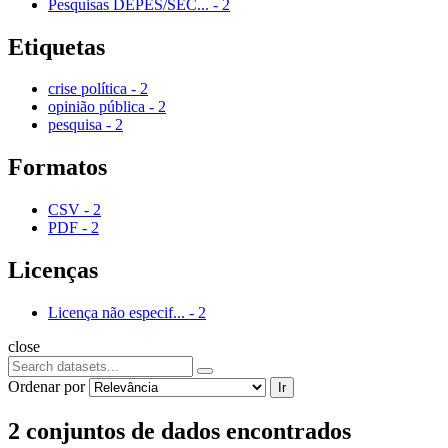
Pesquisas DEPES/SEC...
-
2
Etiquetas
crise política
-
2
opinião pública
-
2
pesquisa
-
2
Formatos
CSV
-
2
PDF
-
2
Licenças
Licença não especif...
-
2
close
Ordenar por
Ir
2 conjuntos de dados encontrados