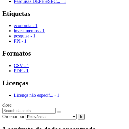
Pesquisas DEPES/SEC...
-
1
Etiquetas
economia
-
1
investimentos
-
1
pesquisa
-
1
PPI
-
1
Formatos
CSV
-
1
PDF
-
1
Licenças
Licença não especif...
-
1
close
Ordenar por
Ir