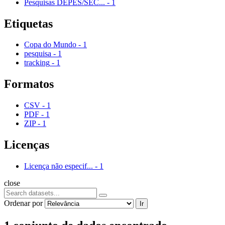
Pesquisas DEPES/SEC...
-
1
Etiquetas
Copa do Mundo
-
1
pesquisa
-
1
tracking
-
1
Formatos
CSV
-
1
PDF
-
1
ZIP
-
1
Licenças
Licença não especif...
-
1
close
Ordenar por
Ir