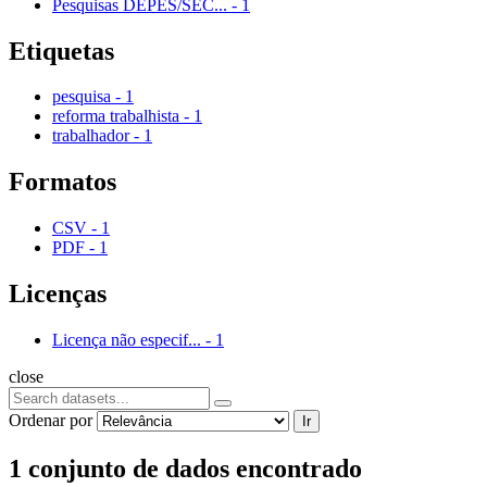
Pesquisas DEPES/SEC...
-
1
Etiquetas
pesquisa
-
1
reforma trabalhista
-
1
trabalhador
-
1
Formatos
CSV
-
1
PDF
-
1
Licenças
Licença não especif...
-
1
close
Ordenar por
Ir
1 conjunto de dados encontrado