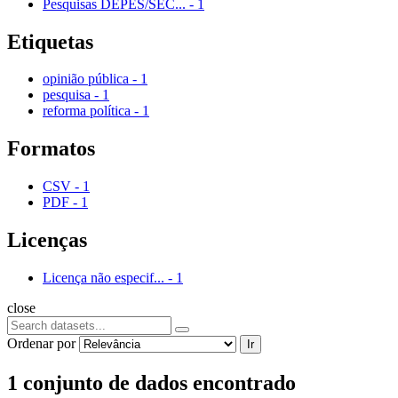
Pesquisas DEPES/SEC...
-
1
Etiquetas
opinião pública
-
1
pesquisa
-
1
reforma política
-
1
Formatos
CSV
-
1
PDF
-
1
Licenças
Licença não especif...
-
1
close
Ordenar por
Ir
1 conjunto de dados encontrado