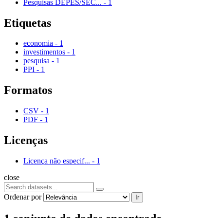
Pesquisas DEPES/SEC...
-
1
Etiquetas
economia
-
1
investimentos
-
1
pesquisa
-
1
PPI
-
1
Formatos
CSV
-
1
PDF
-
1
Licenças
Licença não especif...
-
1
close
Ordenar por
Ir