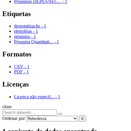
Pesquisas DEPES/SEC...
-
1
Etiquetas
desestatização
-
1
eletrobras
-
1
pesquisa
-
1
Pesquisa Quantitati...
-
1
Formatos
CSV
-
1
PDF
-
1
Licenças
Licença não especif...
-
1
close
Ordenar por
Ir