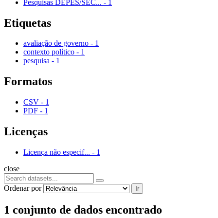
Pesquisas DEPES/SEC...
-
1
Etiquetas
avaliação de governo
-
1
contexto político
-
1
pesquisa
-
1
Formatos
CSV
-
1
PDF
-
1
Licenças
Licença não especif...
-
1
close
Ordenar por
Ir
1 conjunto de dados encontrado