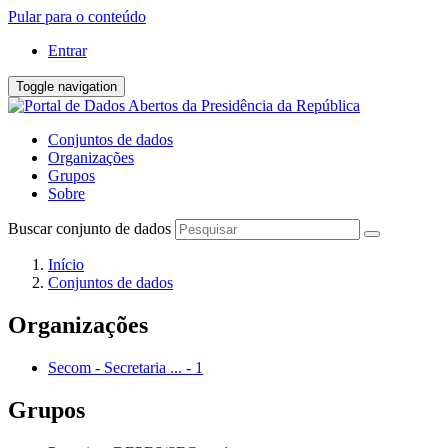
Pular para o conteúdo
Entrar
Toggle navigation
Conjuntos de dados
Organizações
Grupos
Sobre
Buscar conjunto de dados
Início
Conjuntos de dados
Organizações
Secom - Secretaria ...
-
1
Grupos