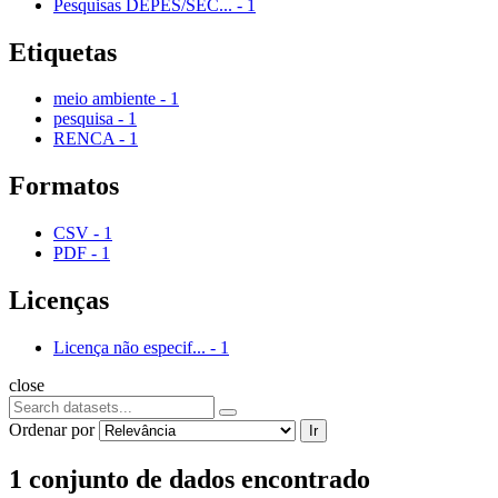
Pesquisas DEPES/SEC...
-
1
Etiquetas
meio ambiente
-
1
pesquisa
-
1
RENCA
-
1
Formatos
CSV
-
1
PDF
-
1
Licenças
Licença não especif...
-
1
close
Ordenar por
Ir
1 conjunto de dados encontrado