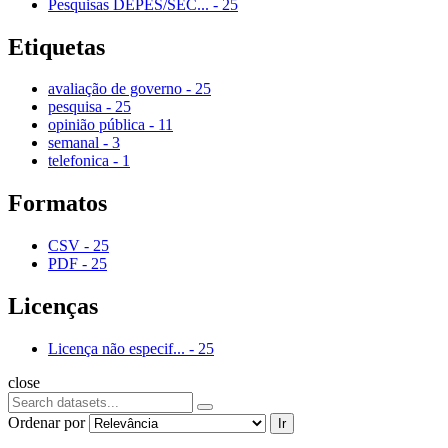
Pesquisas DEPES/SEC...
-
25
Etiquetas
avaliação de governo
-
25
pesquisa
-
25
opinião pública
-
11
semanal
-
3
telefonica
-
1
Formatos
CSV
-
25
PDF
-
25
Licenças
Licença não especif...
-
25
close
Ordenar por
Ir