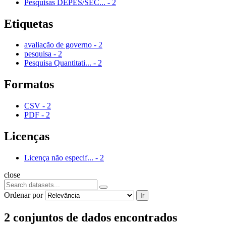
Pesquisas DEPES/SEC...
-
2
Etiquetas
avaliação de governo
-
2
pesquisa
-
2
Pesquisa Quantitati...
-
2
Formatos
CSV
-
2
PDF
-
2
Licenças
Licença não especif...
-
2
close
Ordenar por
Ir
2 conjuntos de dados encontrados