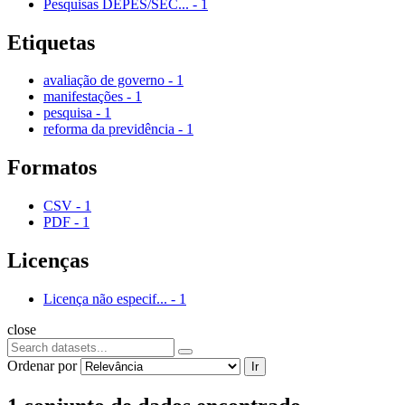
Pesquisas DEPES/SEC...
-
1
Etiquetas
avaliação de governo
-
1
manifestações
-
1
pesquisa
-
1
reforma da previdência
-
1
Formatos
CSV
-
1
PDF
-
1
Licenças
Licença não especif...
-
1
close
Ordenar por
Ir