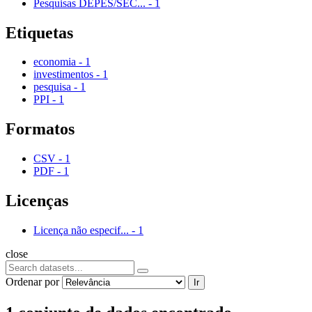
Pesquisas DEPES/SEC...
-
1
Etiquetas
economia
-
1
investimentos
-
1
pesquisa
-
1
PPI
-
1
Formatos
CSV
-
1
PDF
-
1
Licenças
Licença não especif...
-
1
close
Ordenar por
Ir