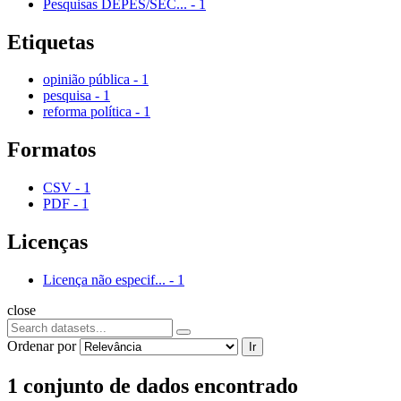
Pesquisas DEPES/SEC...
-
1
Etiquetas
opinião pública
-
1
pesquisa
-
1
reforma política
-
1
Formatos
CSV
-
1
PDF
-
1
Licenças
Licença não especif...
-
1
close
Ordenar por
Ir
1 conjunto de dados encontrado