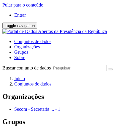
Pular para o conteúdo
Entrar
Toggle navigation
Conjuntos de dados
Organizações
Grupos
Sobre
Buscar conjunto de dados
Início
Conjuntos de dados
Organizações
Secom - Secretaria ...
-
1
Grupos