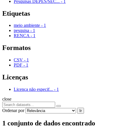
Pesquisas DEPES/SEC...
-
1
Etiquetas
meio ambiente
-
1
pesquisa
-
1
RENCA
-
1
Formatos
CSV
-
1
PDF
-
1
Licenças
Licença não especif...
-
1
close
Ordenar por
Ir
1 conjunto de dados encontrado