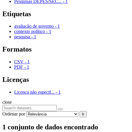
Pesquisas DEPES/SEC...
-
1
Etiquetas
avaliação de governo
-
1
contexto político
-
1
pesquisa
-
1
Formatos
CSV
-
1
PDF
-
1
Licenças
Licença não especif...
-
1
close
Ordenar por
Ir
1 conjunto de dados encontrado