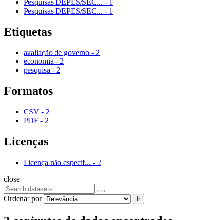
Pesquisas DEPES/SEC...
-
1
Pesquisas DEPES/SEC...
-
1
Etiquetas
avaliação de governo
-
2
economia
-
2
pesquisa
-
2
Formatos
CSV
-
2
PDF
-
2
Licenças
Licença não especif...
-
2
close
Ordenar por
Ir