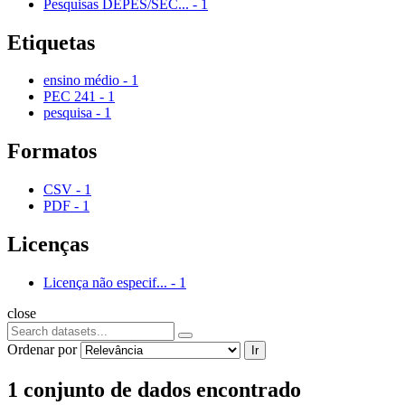
Pesquisas DEPES/SEC...
-
1
Etiquetas
ensino médio
-
1
PEC 241
-
1
pesquisa
-
1
Formatos
CSV
-
1
PDF
-
1
Licenças
Licença não especif...
-
1
close
Ordenar por
Ir
1 conjunto de dados encontrado