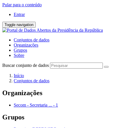
Pular para o conteúdo
Entrar
Toggle navigation
Conjuntos de dados
Organizações
Grupos
Sobre
Buscar conjunto de dados
Início
Conjuntos de dados
Organizações
Secom - Secretaria ...
-
1
Grupos