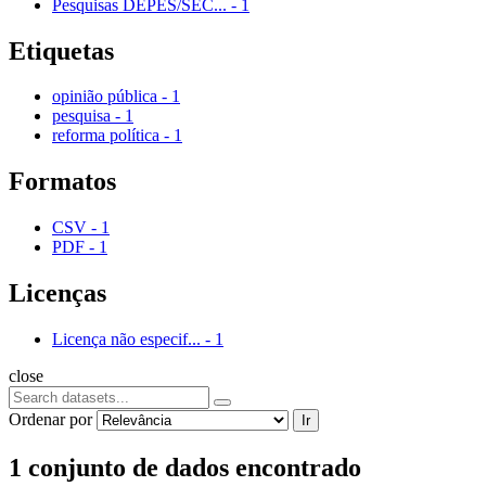
Pesquisas DEPES/SEC...
-
1
Etiquetas
opinião pública
-
1
pesquisa
-
1
reforma política
-
1
Formatos
CSV
-
1
PDF
-
1
Licenças
Licença não especif...
-
1
close
Ordenar por
Ir
1 conjunto de dados encontrado