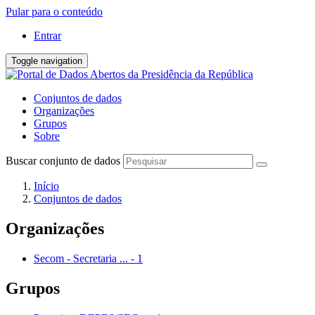
Pular para o conteúdo
Entrar
Toggle navigation
Conjuntos de dados
Organizações
Grupos
Sobre
Buscar conjunto de dados
Início
Conjuntos de dados
Organizações
Secom - Secretaria ...
-
1
Grupos