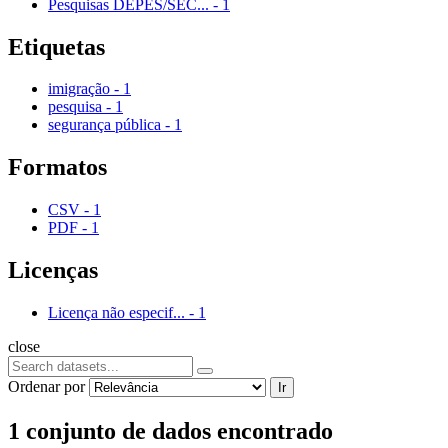
Pesquisas DEPES/SEC...
-
1
Etiquetas
imigração
-
1
pesquisa
-
1
segurança pública
-
1
Formatos
CSV
-
1
PDF
-
1
Licenças
Licença não especif...
-
1
close
Ordenar por
Ir
1 conjunto de dados encontrado