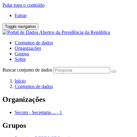
Pular para o conteúdo
Entrar
Toggle navigation
Conjuntos de dados
Organizações
Grupos
Sobre
Buscar conjunto de dados
Início
Conjuntos de dados
Organizações
Secom - Secretaria ...
-
1
Grupos