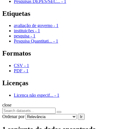
Pesquisas DEPES/SEC...
-
1
Etiquetas
avaliação de governo
-
1
instituições
-
1
pesquisa
-
1
Pesquisa Quantitati...
-
1
Formatos
CSV
-
1
PDF
-
1
Licenças
Licença não especif...
-
1
close
Ordenar por
Ir