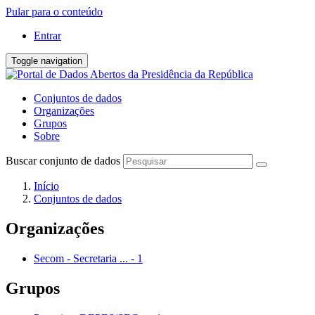
Pular para o conteúdo
Entrar
Toggle navigation
Conjuntos de dados
Organizações
Grupos
Sobre
Buscar conjunto de dados
Início
Conjuntos de dados
Organizações
Secom - Secretaria ...
-
1
Grupos