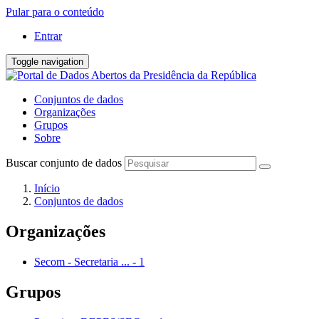
Pular para o conteúdo
Entrar
Toggle navigation
Conjuntos de dados
Organizações
Grupos
Sobre
Buscar conjunto de dados
Início
Conjuntos de dados
Organizações
Secom - Secretaria ...
-
1
Grupos