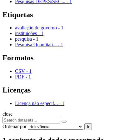
Pesquisas DEPES/SEC...
-
1
Etiquetas
avaliação de governo
-
1
instituições
-
1
pesquisa
-
1
Pesquisa Quantitati...
-
1
Formatos
CSV
-
1
PDF
-
1
Licenças
Licença não especif...
-
1
close
Ordenar por
Ir