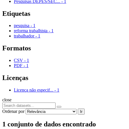
Pesquisas DEPES/SEC...
-
1
Etiquetas
pesquisa
-
1
reforma trabalhista
-
1
trabalhador
-
1
Formatos
CSV
-
1
PDF
-
1
Licenças
Licença não especif...
-
1
close
Ordenar por
Ir
1 conjunto de dados encontrado