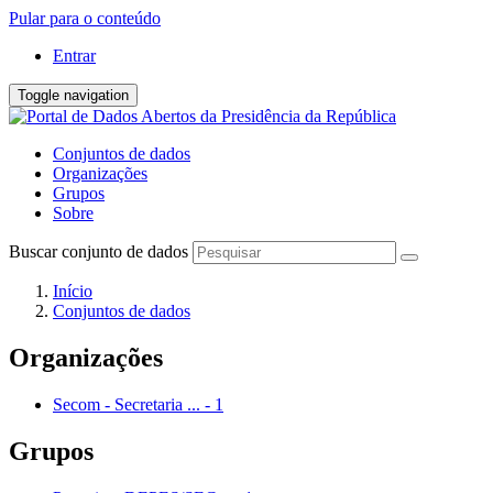
Pular para o conteúdo
Entrar
Toggle navigation
Conjuntos de dados
Organizações
Grupos
Sobre
Buscar conjunto de dados
Início
Conjuntos de dados
Organizações
Secom - Secretaria ...
-
1
Grupos