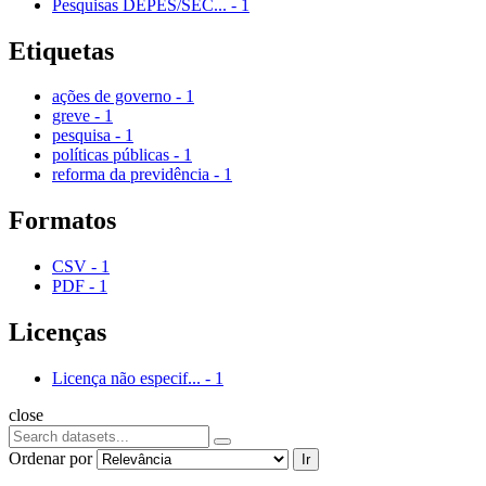
Pesquisas DEPES/SEC...
-
1
Etiquetas
ações de governo
-
1
greve
-
1
pesquisa
-
1
políticas públicas
-
1
reforma da previdência
-
1
Formatos
CSV
-
1
PDF
-
1
Licenças
Licença não especif...
-
1
close
Ordenar por
Ir