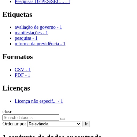
Pesquisas DEPES/SEC...
-
1
Etiquetas
avaliação de governo
-
1
manifestações
-
1
pesquisa
-
1
reforma da previdência
-
1
Formatos
CSV
-
1
PDF
-
1
Licenças
Licença não especif...
-
1
close
Ordenar por
Ir