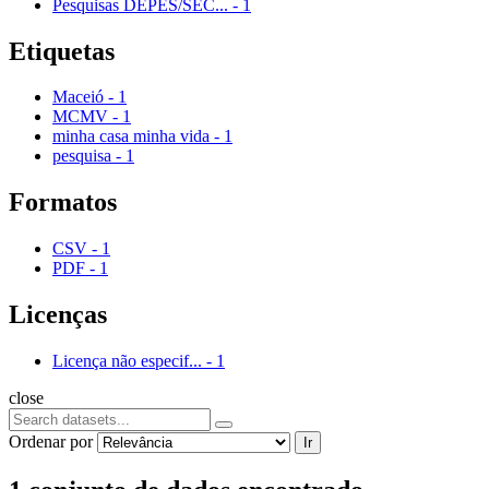
Pesquisas DEPES/SEC...
-
1
Etiquetas
Maceió
-
1
MCMV
-
1
minha casa minha vida
-
1
pesquisa
-
1
Formatos
CSV
-
1
PDF
-
1
Licenças
Licença não especif...
-
1
close
Ordenar por
Ir