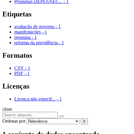
Pesquisas DEPES/SEC...
-
1
Etiquetas
avaliação de governo
-
1
manifestações
-
1
pesquisa
-
1
reforma da previdência
-
1
Formatos
CSV
-
1
PDF
-
1
Licenças
Licença não especif...
-
1
close
Ordenar por
Ir