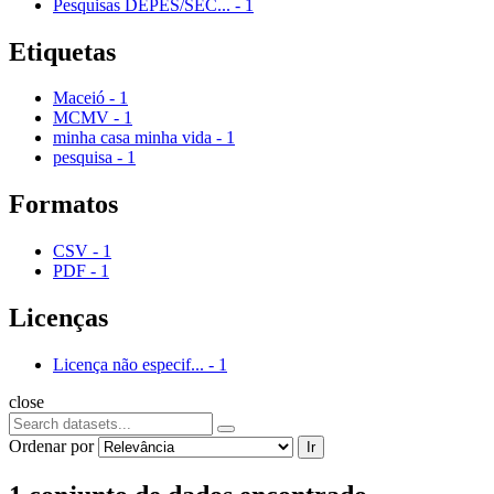
Pesquisas DEPES/SEC...
-
1
Etiquetas
Maceió
-
1
MCMV
-
1
minha casa minha vida
-
1
pesquisa
-
1
Formatos
CSV
-
1
PDF
-
1
Licenças
Licença não especif...
-
1
close
Ordenar por
Ir