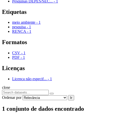
Pesquisas DEPES/SEC...
-
1
Etiquetas
meio ambiente
-
1
pesquisa
-
1
RENCA
-
1
Formatos
CSV
-
1
PDF
-
1
Licenças
Licença não especif...
-
1
close
Ordenar por
Ir
1 conjunto de dados encontrado