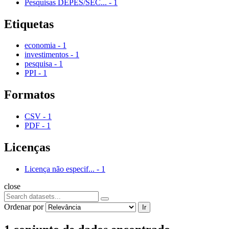
Pesquisas DEPES/SEC...
-
1
Etiquetas
economia
-
1
investimentos
-
1
pesquisa
-
1
PPI
-
1
Formatos
CSV
-
1
PDF
-
1
Licenças
Licença não especif...
-
1
close
Ordenar por
Ir