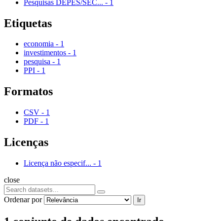
Pesquisas DEPES/SEC...
-
1
Etiquetas
economia
-
1
investimentos
-
1
pesquisa
-
1
PPI
-
1
Formatos
CSV
-
1
PDF
-
1
Licenças
Licença não especif...
-
1
close
Ordenar por
Ir