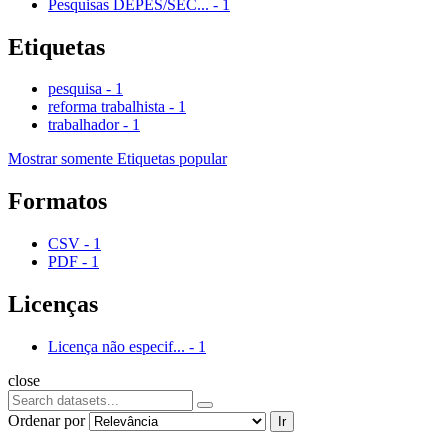
Pesquisas DEPES/SEC...
-
1
Etiquetas
pesquisa
-
1
reforma trabalhista
-
1
trabalhador
-
1
Mostrar somente Etiquetas popular
Formatos
CSV
-
1
PDF
-
1
Licenças
Licença não especif...
-
1
close
Ordenar por
Ir