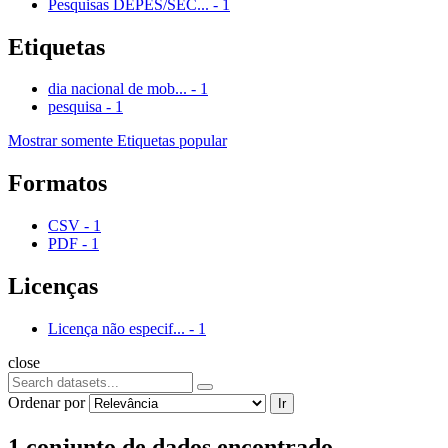
Pesquisas DEPES/SEC...
-
1
Etiquetas
dia nacional de mob...
-
1
pesquisa
-
1
Mostrar somente Etiquetas popular
Formatos
CSV
-
1
PDF
-
1
Licenças
Licença não especif...
-
1
close
Ordenar por
Ir
1 conjunto de dados encontrado