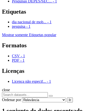
Pesquisas DEPES/SEC...
-
1
Etiquetas
dia nacional de mob...
-
1
pesquisa
-
1
Mostrar somente Etiquetas popular
Formatos
CSV
-
1
PDF
-
1
Licenças
Licença não especif...
-
1
close
Ordenar por
Ir
1 conjunto de dados encontrado