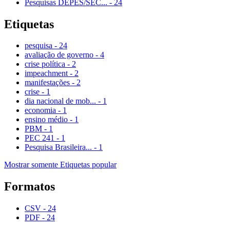
Pesquisas DEPES/SEC...
-
24
Etiquetas
pesquisa
-
24
avaliação de governo
-
4
crise política
-
2
impeachment
-
2
manifestações
-
2
crise
-
1
dia nacional de mob...
-
1
economia
-
1
ensino médio
-
1
PBM
-
1
PEC 241
-
1
Pesquisa Brasileira...
-
1
Mostrar somente Etiquetas popular
Formatos
CSV
-
24
PDF
-
24