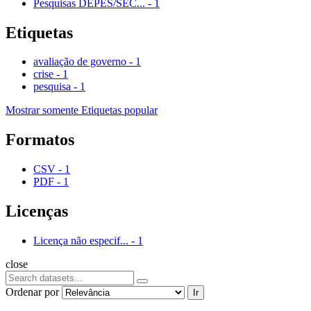
Pesquisas DEPES/SEC...
-
1
Etiquetas
avaliação de governo
-
1
crise
-
1
pesquisa
-
1
Mostrar somente Etiquetas popular
Formatos
CSV
-
1
PDF
-
1
Licenças
Licença não especif...
-
1
close
Ordenar por
Ir