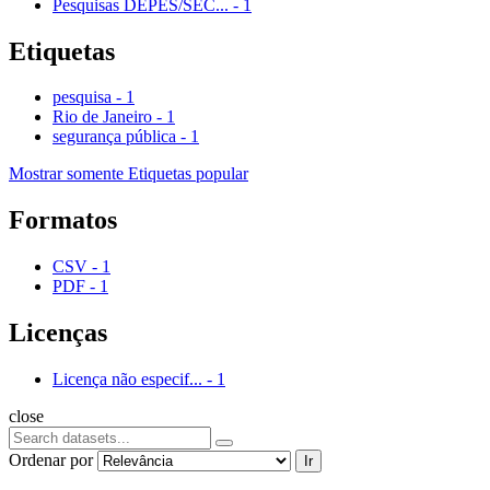
Pesquisas DEPES/SEC...
-
1
Etiquetas
pesquisa
-
1
Rio de Janeiro
-
1
segurança pública
-
1
Mostrar somente Etiquetas popular
Formatos
CSV
-
1
PDF
-
1
Licenças
Licença não especif...
-
1
close
Ordenar por
Ir