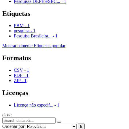
Pesquisas DEPES/SEC...
-
1
Etiquetas
PBM
-
1
pesquisa
-
1
Pesquisa Brasileira...
-
1
Mostrar somente Etiquetas popular
Formatos
CSV
-
1
PDF
-
1
ZIP
-
1
Licenças
Licença não especif...
-
1
close
Ordenar por
Ir