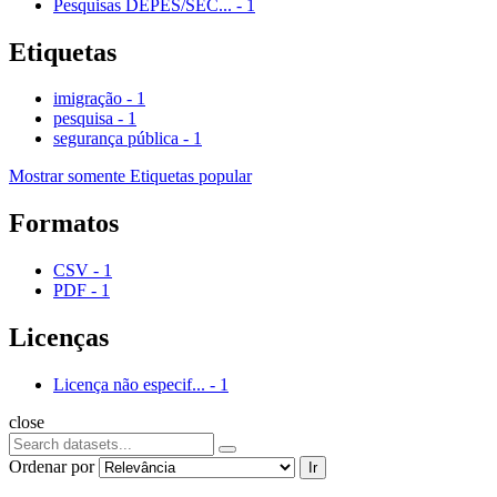
Pesquisas DEPES/SEC...
-
1
Etiquetas
imigração
-
1
pesquisa
-
1
segurança pública
-
1
Mostrar somente Etiquetas popular
Formatos
CSV
-
1
PDF
-
1
Licenças
Licença não especif...
-
1
close
Ordenar por
Ir