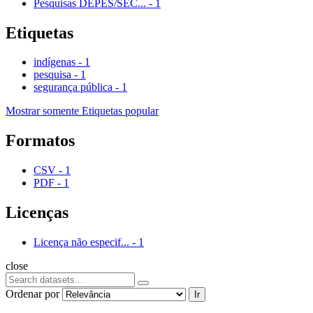
Pesquisas DEPES/SEC...
-
1
Etiquetas
indígenas
-
1
pesquisa
-
1
segurança pública
-
1
Mostrar somente Etiquetas popular
Formatos
CSV
-
1
PDF
-
1
Licenças
Licença não especif...
-
1
close
Ordenar por
Ir