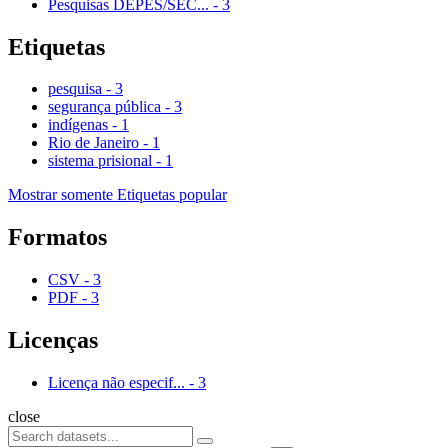
Pesquisas DEPES/SEC...
-
3
Etiquetas
pesquisa
-
3
segurança pública
-
3
indígenas
-
1
Rio de Janeiro
-
1
sistema prisional
-
1
Mostrar somente Etiquetas popular
Formatos
CSV
-
3
PDF
-
3
Licenças
Licença não especif...
-
3
close