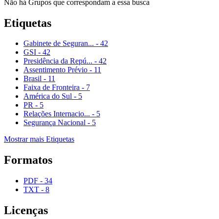
Não há Grupos que correspondam a essa busca
Etiquetas
Gabinete de Seguran...
-
42
GSI
-
42
Presidência da Repú...
-
42
Assentimento Prévio
-
11
Brasil
-
11
Faixa de Fronteira
-
7
América do Sul
-
5
PR
-
5
Relações Internacio...
-
5
Segurança Nacional
-
5
Mostrar mais Etiquetas
Formatos
PDF
-
34
TXT
-
8
Licenças