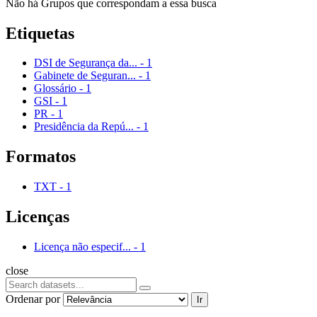
Não há Grupos que correspondam a essa busca
Etiquetas
DSI de Segurança da...
-
1
Gabinete de Seguran...
-
1
Glossário
-
1
GSI
-
1
PR
-
1
Presidência da Repú...
-
1
Formatos
TXT
-
1
Licenças
Licença não especif...
-
1
close
Ordenar por
Ir